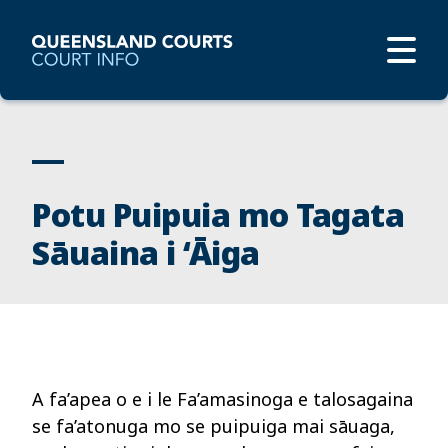
Potu Puipuia mo Tagata
Sāuaina i ‘Āiga
A
fa’apea
o e
i
le
Fa’amasinoga
e
talosagaina
se
fa’atonuga
mo
se
puipuiga
mai
sāuaga
,