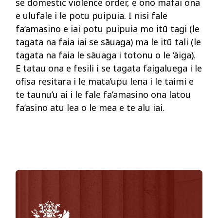
se domestic violence order, e ono
mafai
ona
e
ulufale
i
le
potu
puipuia
. I nisi
fale
fa’amasino
e
iai
potu
puipuia
mo
itū
tagi
(le
tagata
na
faia
iai
se
sāuaga
) ma le
itū
tali
(le
tagata
na
faia
le
sāuaga
i
totonu
o le ‘
āiga
).
E
tatau
ona
e
fesili
i
se
tagata
faigaluega
i
le
ofisa
resitara
i
le
mata’upu
lena
i
le
taimi
e
te
taunu’u
ai
i
le
fale
fa’amasino
ona
latou
fa’asino
atu
lea o le
mea
e
te
alu
iai
.