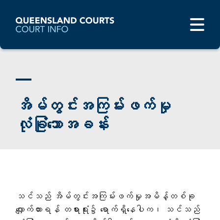
အိမ်တွင်းအကြမ်းဖက်မှု
လုံခြုံသောအခန်း
သင်သည် အိမ်တွင်းအကြမ်းဖက်မှုအမိန့်တစ်ခု
လျှောက်ထားရန် တရားရုံး၌ ရောက်ရှိနေပါက၊ သင်သည်