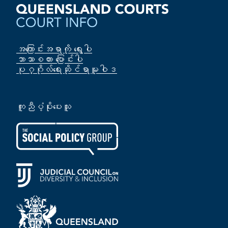
အကြောင်းအရာကို ရွေးပါ
ဘာသာစကား ပြောင်းပါ
ပုဂ္ဂိုလ်‌ရေးဆိုင်ရာမူဝါဒ
ကူညီပံ့ပိုးပေးသူ