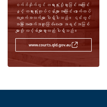
ဝက်ဘ်ဆိုက်တွင် တရားရုံးသို့သွားခြင်းအကြောင်း
နှင့် တရားရုံးလုပ်ငန်းများအကြောင်း နောက်ထပ်
အချက်အလက်များ ပါရှိပါသည်။ ၎င်းတွင်
အခြားအထောက်အကူဖြစ်စေသော အရင်းအမြစ်
များသို့ လင့်ခ်များစွာလည်း ပါရှိသည်။
www.courts.qld.gov.au