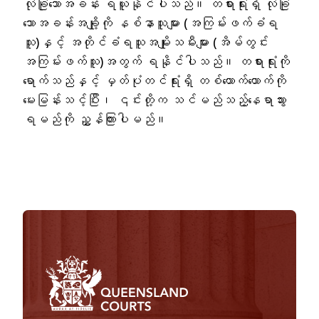
လုံခြုံသောအခန်း ရယူနိုင်ပါသည်။ တရားရုံးရှိ လုံခြုံ
သောအခန်းအချို့ကို နစ်နာသူများ (အကြမ်းဖက်ခံရ
သူ)နှင့် အတိုင်ခံရသူအမျိုးသမီးများ (အိမ်တွင်း
အကြမ်းဖက်သူ)အတွက် ရနိုင်ပါသည်။ တရားရုံးကို
ရောက်သည်နှင့် မှတ်ပုံတင်ရုံးရှိ တစ်ယောက်ယောက်ကို
မေးမြန်းသင့်ပြီး၊ ၎င်းတို့က သင်မည်သည့်နေရာသွား
ရမည်ကို ညွှန်ကြားပါမည်။