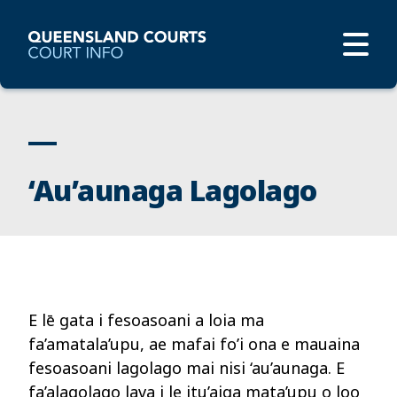
‘Au’aunaga Lagolago
E lē gata i fesoasoani a loia ma
fa’amatala’upu, ae mafai fo’i ona e mauaina
fesoasoani lagolago mai nisi ‘au’aunaga. E
fa’alagolago lava i le itu’aiga mata’upu o loo