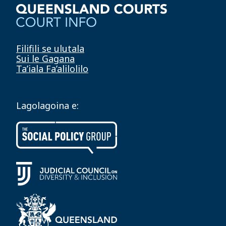
Filifili se ulutala
Sui le Gagana
Ta’iala Fa’alilolilo
Lagolagoina e: