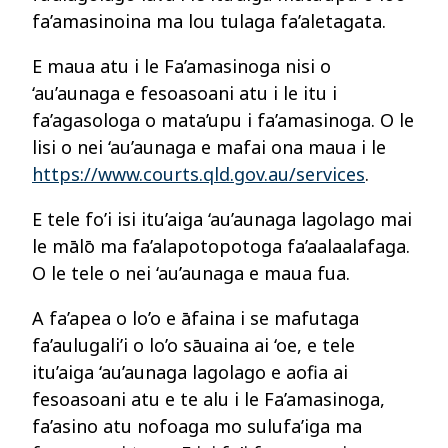
fa’amasinoina ma lou tulaga fa’aletagata.
E maua atu i le Fa’amasinoga nisi o
‘au’aunaga e fesoasoani atu i le itu i
fa’agasologa o mata’upu i fa’amasinoga. O le
lisi o nei ‘au’aunaga e mafai ona maua i le
https://www.courts.qld.gov.au/services
.
E tele fo’i isi itu’aiga ‘au’aunaga lagolago mai
le mālō ma fa’alapotopotoga fa’aalaalafaga.
O le tele o nei ‘au’aunaga e maua fua.
A fa’apea o lo’o e āfaina i se mafutaga
fa’aulugali’i o lo’o sāuaina ai ‘oe, e tele
itu’aiga ‘au’aunaga lagolago e aofia ai
fesoasoani atu e te alu i le Fa’amasinoga,
fa’asino atu nofoaga mo sulufa’iga ma