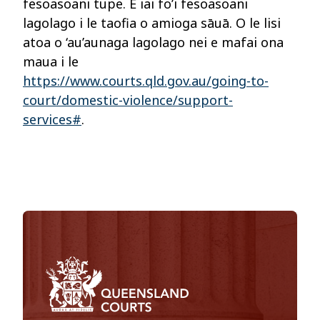
fesoasoani tupe. E iai fo’i fesoasoani
lagolago i le taofia o amioga sāuā. O le lisi
atoa o ‘au’aunaga lagolago nei e mafai ona
maua i le
https://www.courts.qld.gov.au/going-to-
court/domestic-violence/support-
services#
.