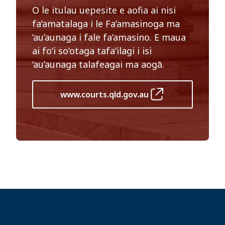
O le itulau uepesite e aofia ai nisi
fa’amatalaga i le Fa’amasinoga ma
‘au’aunaga i fale fa’amasino. E maua
ai fo’i so’otaga tafa’ilagi i isi
‘au’aunaga talafeagai ma aogā.
www.courts.qld.gov.au