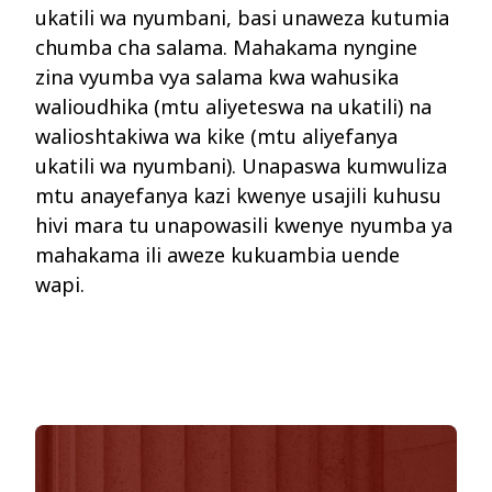
ukatili
wa
nyumbani
, basi
unaweza
kutumia
chumba
cha salama.
Mahakama
nyngine
zina
vyumba
vya
salama
kwa
wahusika
walioudhika
(
mtu
aliyeteswa
na
ukatili
)
na
walioshtakiwa
wa
kike
(
mtu
aliyefanya
ukatili
wa
nyumbani
).
Unapaswa
kumwuliza
mtu
anayefanya
kazi
kwenye
usajili
kuhusu
hivi
mara
tu
unapowasili
kwenye
nyumba
ya
mahakama
ili
aweze
kukuambia
uende
wapi
.