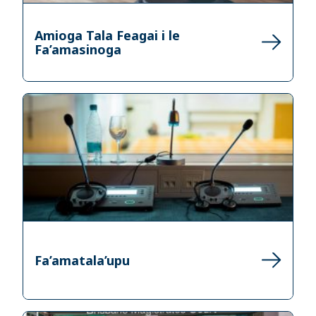
Amioga Tala Feagai i le
Fa’amasinoga
Fa’amatala’upu