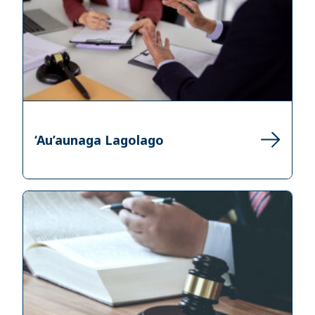
‘Au’aunaga Lagolago