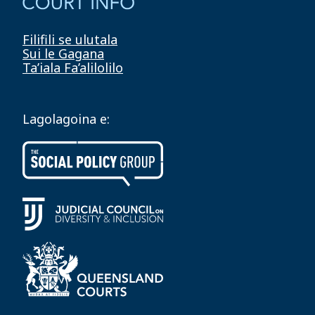
Filifili se ulutala
Sui le Gagana
Ta’iala Fa’alilolilo
Lagolagoina e: