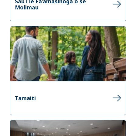
Sau i le Fa’amasinoga o se
Molimau
Tamaiti