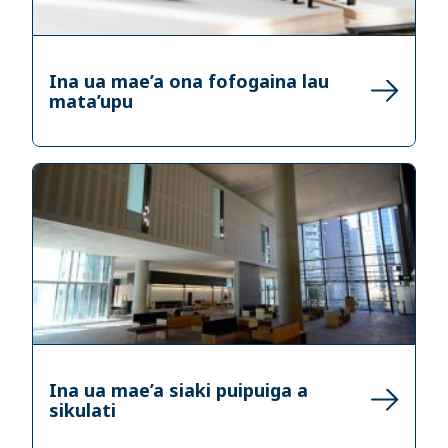
Ina ua mae’a ona fofogaina lau
mata’upu
Ina ua mae’a siaki puipuiga a
sikulati