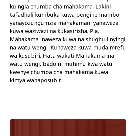
kuingia
chumba
cha
mahakama
. Lakini
tafadhali
kumbuka
kuwa
pengine
mambo
yanayozungumzia
mahakamani
yanaweza
kuwa
waziwazi
na
kukasirisha
. Pia,
Mahakama
inaweza
kuwa
na
shughuli
nyingi
na
watu
wengi
.
Kunaweza
kuwa
muda
mrefu
wa
kusubiri
. Hata
wakati
Mahakama
ina
watu
wengi
,
bado
ni
muhimu
kwa
watu
kwenye
chumba
cha
mahakama
kuwa
kimya
wanaposubiri
.