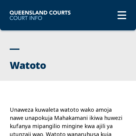
Watoto
Unaweza
kuwaleta
watoto
wako
amoja
nawe
unapokuja
Mahakamani
ikiwa
huwezi
kufanya
mipangilio
mingine
kwa
ajili
ya
utunzaji
wao
. Watoto
wanaruhusa
kuja