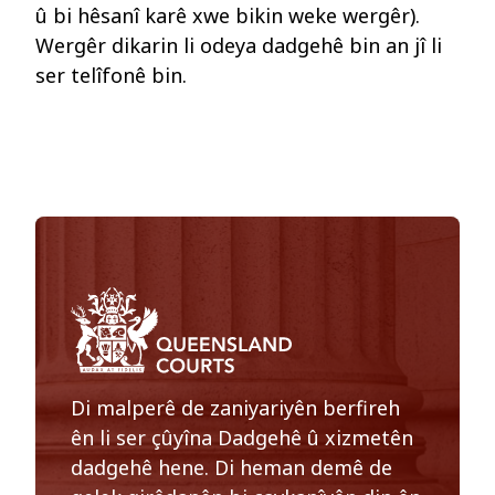
û bi hêsanî karê xwe bikin weke wergêr).
Wergêr dikarin li odeya dadgehê bin an jî li
ser telîfonê bin.
Di malperê de zaniyariyên berfireh
ên li ser çûyîna Dadgehê û xizmetên
dadgehê hene. Di heman demê de