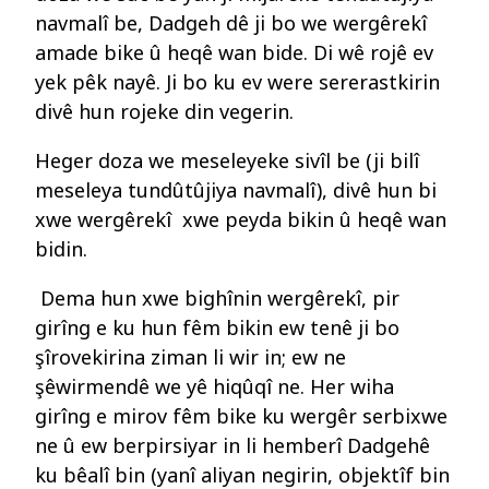
navmalî be, Dadgeh dê ji bo we wergêrekî
amade bike û heqê wan bide. Di wê rojê ev
yek pêk nayê. Ji bo ku ev were sererastkirin
divê hun rojeke din vegerin.
Heger doza we meseleyeke sivîl be (ji bilî
meseleya tundûtûjiya navmalî), divê hun bi
xwe wergêrekî xwe peyda bikin û heqê wan
bidin.
Dema hun xwe bighînin wergêrekî, pir
girîng e ku hun fêm bikin ew tenê ji bo
şîrovekirina ziman li wir in; ew ne
şêwirmendê we yê hiqûqî ne. Her wiha
girîng e mirov fêm bike ku wergêr serbixwe
ne û ew berpirsiyar in li hemberî Dadgehê
ku bêalî bin (yanî aliyan negirin, objektîf bin