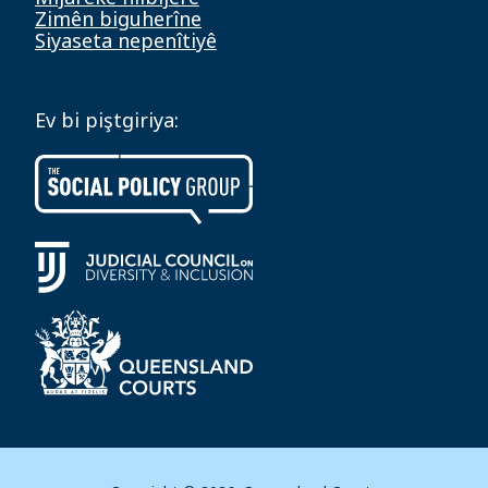
Zimên biguherîne
Siyaseta nepenîtiyê
Ev bi piştgiriya: