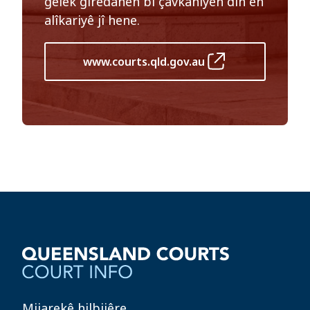
gelek girêdanên bi çavkanîyên din ên
alîkariyê jî hene.
www.courts.qld.gov.au
Mijarekê hilbijêre