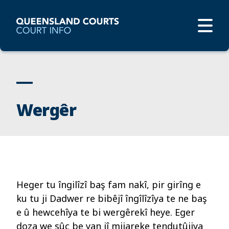
Wergêr
Heger tu îngilîzî baş fam nakî, pir girîng e
ku tu ji Dadwer re bibêjî îngîlîzîya te ne baş
e û hewcehîya te bi wergêrekî heye
. Eger
doza we sûc be yan jî mijareke tendutûjiya