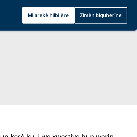
Mijarekê hilbijêre
Zimên biguherîne
un kesê ku ji we xwestiye hun werin