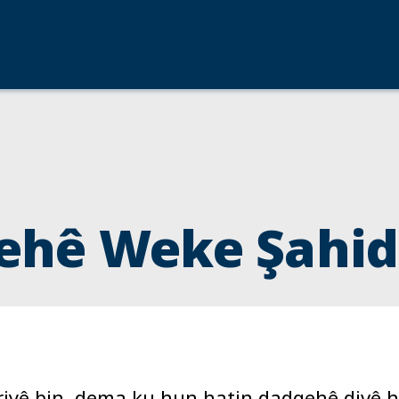
gehê Weke Şahid
yê bin, dema ku hun hatin dadgehê divê h