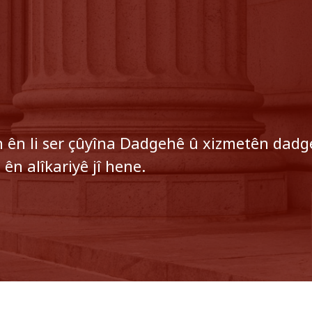
eh ên li ser çûyîna Dadgehê û xizmetên da
ên alîkariyê jî hene.