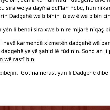
ku sira we ya dayîna delîlan nebe, hun nika
rin Dadgehê we bibînin û ew ê we bibin cihe
yên li bendî sira xwe bin re mijarê nîqaş bi
bi navê karmendê xizmetên dadgehê wê bang l
 dadgehê ye yê şahid lê rûdinin. Sond an jî p
n wê rastî bin.
bibêjin. Gotina nerastiyan li Dadgehê dibe 