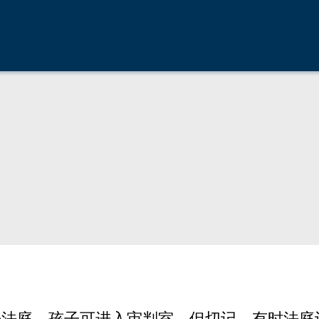
来法庭。孩子可进入审判室。但切记，有时法庭