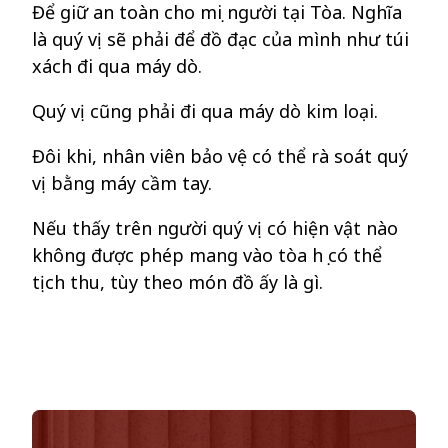
Để giữ an toàn cho mọi người tại Tòa. Nghĩa
là quý vị sẽ phải để đồ đạc
của mình như túi
xách
đ
i qua máy
dò
.
Quý vị cũng phải đi qua máy dò
kim loại.
Đôi khi, nhân viên bảo vệ có thể rà
soát
quý
vị
bằng
máy
cầm tay.
Nếu thấy trên người quý vị có hiện vật
nào
không được phép mang vào tòa họ có thể
tịch thu, tùy theo món
đồ
ấy là gì.