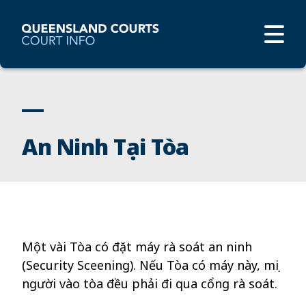
An Ninh Tại Tòa
Một vài Tòa có
đặt
máy
rà
soát
an ninh
(Security Sceening)
. Nếu Tòa có máy này, mọi
người vào
tòa
đều phải đi qua
cổng rà soát
.