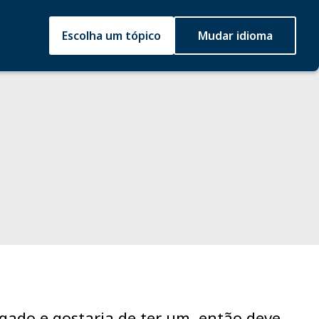
Escolha um tópico
Mudar idioma
ogado e gostaria de ter um, então deve