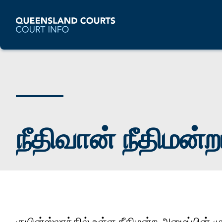
நீதிவான் நீதிமன்ற
குயின்ஸ்லாந்தில் உள்ள நீதிமன்ற அமைப்பின் ம