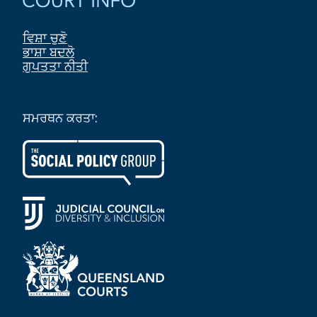
ਵਿਸ਼ਾ ਚੁਣੋ
ਭਾਸ਼ਾ ਬਦਲੋ
ਗੁਪਤਤਾ ਨੀਤੀ
ਸਮਰਥਨ ਕਰਤਾ: