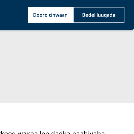
Dooro cinwaan
Bedel luuqada
rkood waxaa leh dadka baahiyaha