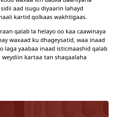
sidii aad isugu diyaarin lahayd
maali kartid qolkaas wakhtigaas.
iraan qalab la helayo oo kaa caawinaya
tahay waxaad ku dhageysatid, waa inaad
o laga yaabaa inaad isticmaashid qalab
 weydiin kartaa tan shaqaalaha