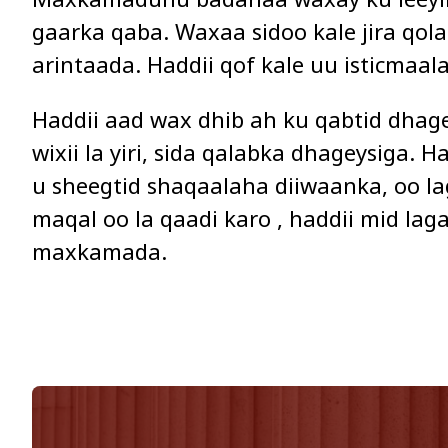
gaarka qaba. Waxaa sidoo kale jira qolal
arintaada. Haddii qof kale uu isticmaal
Haddii aad wax dhib ah ku qabtid dhage
wixii la yiri, sida qalabka dhageysiga
u sheegtid shaqaalaha diiwaanka, oo la
maqal oo la qaadi karo , haddii mid l
maxkamada.