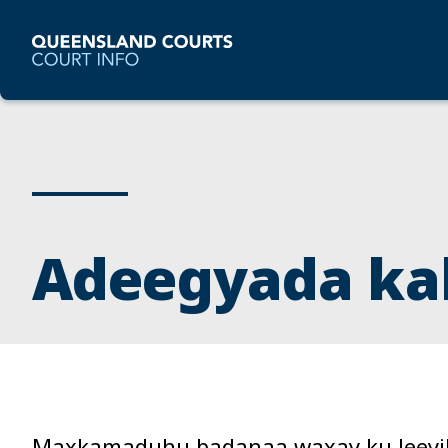
Adeegyada ka
Maxkamaduhu badanaa waxay ku leeyih