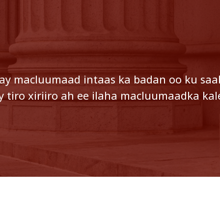
hay macluumaad intaas ka badan oo ku s
y tiro xiriiro ah ee ilaha macluumaadka k