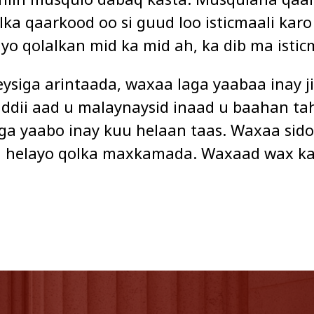
ka qaarkood oo si guud loo isticmaali karo 
ayo qolalkan mid ka mid ah, ka dib ma istic
ysiga arintaada, waxaa laga yaabaa inay j
. Haddii aad u malaynaysid inaad u baahan 
ga yaabo inay kuu helaan taas. Waxaa sido
aga helayo qolka maxkamada. Waxaad wax ka