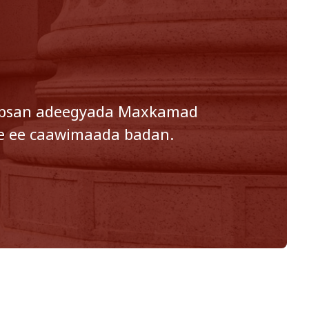
aabsan adeegyada Maxkamad
ale ee caawimaada badan.